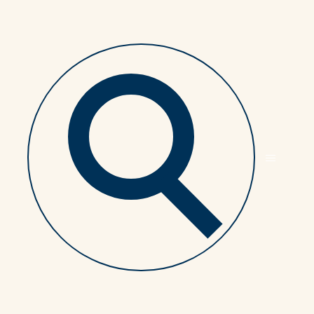
vantage
les