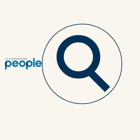
Retourner au listing des articles
L’importance de bien
informer vos
employés sur la
planification de la
retraite
PARTENAIRES
3 MINUTES
20 MAI 2025