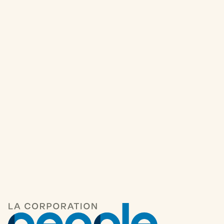
stratégies concrètes sur la manière d’adapter vos
politiques de RH afin de soutenir les travailleurs
de toutes les générations.
Autres articles