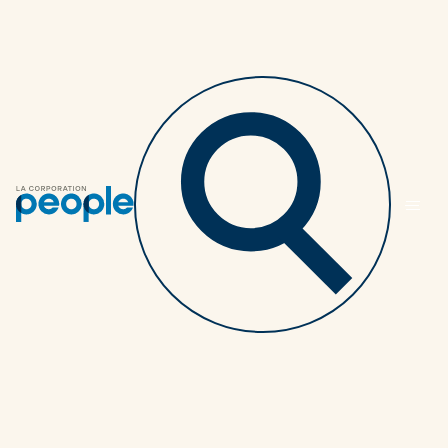
Retourner au listing des articles
La retraite progressive
est bénéfique à la fois
pour votre
organisation et pour
vos employés
PARTENAIRES
3 MINUTES
27 FÉVRIER 2025