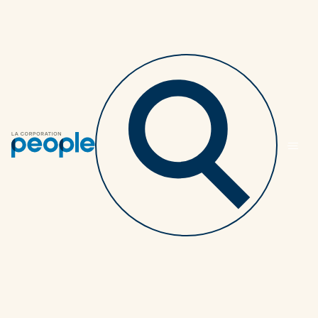
Retourner au listing des articles
Intégrer dans la
culture d’entreprise le
soutien des employés
qui reviennent d’un
congé d’invalidité
PARTENAIRES
3 MINUTES
29 JANVIER 2025