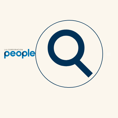
Retourner au listing des articles
Gouvernance des
avantages sociaux 101
pour les employeurs
de moins de 100
employés
PARTENAIRES
3 MINUTES
3 MARS 2026