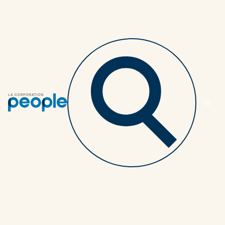
Retourner au listing des articles
Faut-il opter pour un
personnel virtuel?
PARTENAIRES
4 MINUTES
27 OCTOBRE 2020