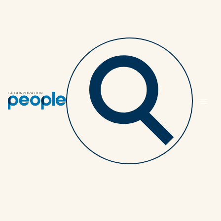
Retourner au listing des articles
Comment les
conseillers peuvent-ils
appuyer leurs clients
dans les périodes
difficiles?
CONSEILLERS
4 MINUTES
15 JUILLET 2025