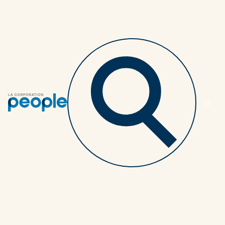
Retourner au listing des articles
Cinq conseils pour
favoriser votre mieux-
être financier
MEMBRES
5 MINUTES
25 NOVEMBRE 2021