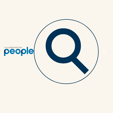
Retourner au listing des articles
Douze façons d’établir
un budget pour
économiser
davantage
MEMBRES
6 MINUTES
7 OCTOBRE 2020