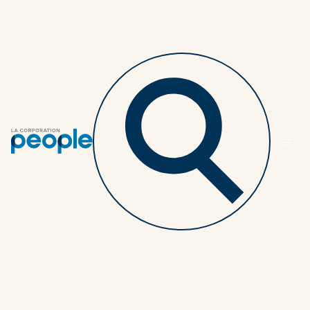
Le site de La
Corporation People
pour les conseiller·ères
est accessible à
tou·tes les