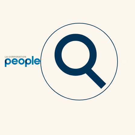
Ça vous intéresse?
Contactez-nous pour des solutions
personnalisées, alignées sur vos objectifs et
conçues pour un impact réel au sein de votre
organisation.
1-866-940-3950
Parlons-en
Parlons-en